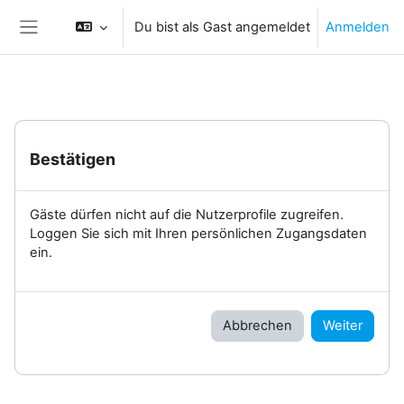
Zum Hauptinhalt
Du bist als Gast angemeldet
Anmelden
Website-Übersicht
Bestätigen
Gäste dürfen nicht auf die Nutzerprofile zugreifen.
Loggen Sie sich mit Ihren persönlichen Zugangsdaten
ein.
Abbrechen
Weiter