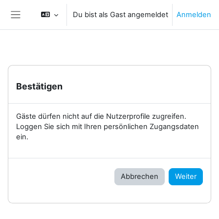
Zum Hauptinhalt
Du bist als Gast angemeldet
Anmelden
Website-Übersicht
Bestätigen
Gäste dürfen nicht auf die Nutzerprofile zugreifen.
Loggen Sie sich mit Ihren persönlichen Zugangsdaten
ein.
Abbrechen
Weiter